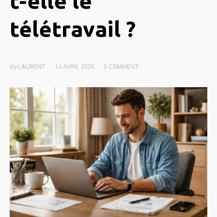
t-elle le
télétravail ?
by
LAURENT
14 AVRIL 2026
0 COMMENT