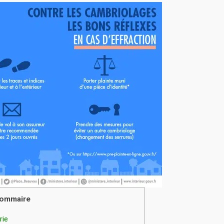
ommaire
rie