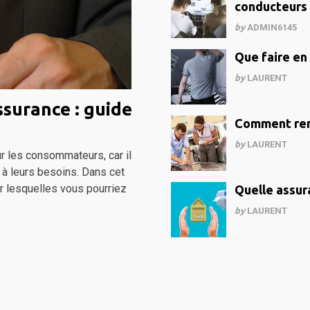
conducteurs 
by
ADMIN6145
Que faire en
by
LAURENT
ssurance : guide
Comment remp
by
LAURENT
ur les consommateurs, car il
 à leurs besoins. Dans cet
ur lesquelles vous pourriez
Quelle assur
by
LAURENT