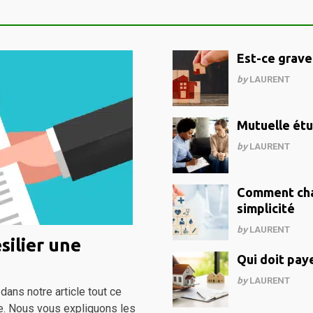
Est-ce grave
by
LAURENT
Mutuelle étud
by
LAURENT
Comment cha
simplicité
by
LAURENT
silier une
Qui doit paye
by
LAURENT
dans notre article tout ce
re. Nous vous expliquons les